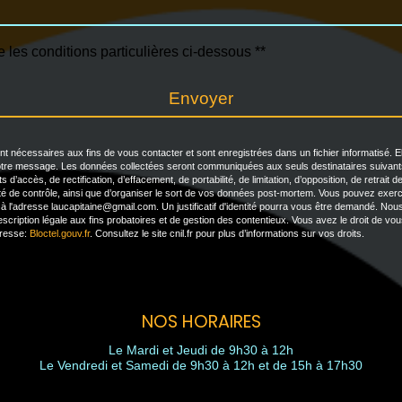
 les conditions particulières ci-dessous **
Envoyer
nécessaires aux fins de vous contacter et sont enregistrées dans un fichier informatisé. El
votre message. Les données collectées seront communiquées aux seuls destinataires suivant
’accès, de rectification, d’effacement, de portabilité, de limitation, d’opposition, de retrait
ité de contrôle, ainsi que d’organiser le sort de vos données post-mortem. Vous pouvez exerc
 à l'adresse laucapitaine@gmail.com. Un justificatif d'identité pourra vous être demandé. N
cription légale aux fins probatoires et de gestion des contentieux. Vous avez le droit de vous 
dresse:
Bloctel.gouv.fr
. Consultez le site cnil.fr pour plus d’informations sur vos droits.
NOS HORAIRES
Le Mardi et Jeudi de 9h30 à 12h
Le Vendredi et Samedi de 9h30 à 12h et de 15h à 17h30