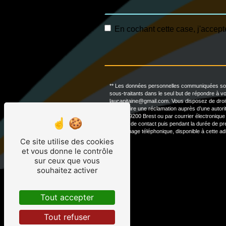
En cochant cette case, j'accepte
** Les données personnelles communiquées sont 
sous-traitants dans le seul but de répondre à 
laucapitaine@gmail.com. Vous disposez de droits d
d’introduire une réclamation auprès d’une autor
Duret, 29200 Brest ou par courrier électronique
de prise de contact puis pendant la durée de pres
démarchage téléphonique, disponible à cette a
Ce site utilise des cookies
et vous donne le contrôle
sur ceux que vous
souhaitez activer
Tout accepter
Tout refuser