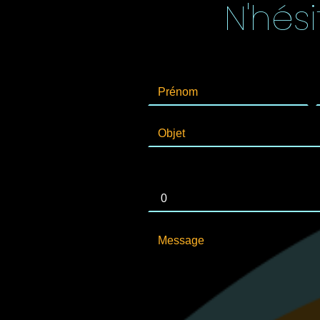
N'hés
Combien font cinq plus dix