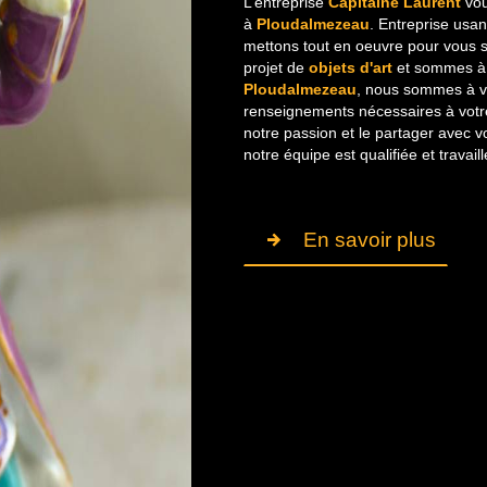
L’entreprise
Capitaine Laurent
vou
à
Ploudalmezeau
. Entreprise usan
mettons tout en oeuvre pour vous 
projet de
objets d'art
et sommes à l
Ploudalmezeau
, nous sommes à vo
renseignements nécessaires à votr
notre passion et le partager avec v
notre équipe est qualifiée et travail
En savoir plus