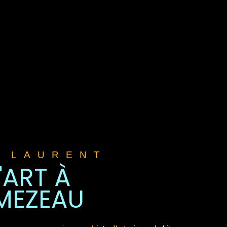
E LAURENT
'ART À
MEZEAU